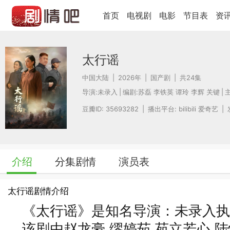
首页
电视剧
电影
节目表
资
太行谣
中国大陆
|
2026年
|
国产剧
|
共24集
导演:
未录入
|
编剧:
苏磊 李铁英 谭玲 李辉 关键
|
主
豆瓣ID: 35693282
|
播出平台: bilibili 爱奇艺
|
介绍
分集剧情
演员表
太行谣剧情介绍
《太行谣》是知名导演：未录入执
该剧由赵龙豪,缪婷茹,苑立若心,