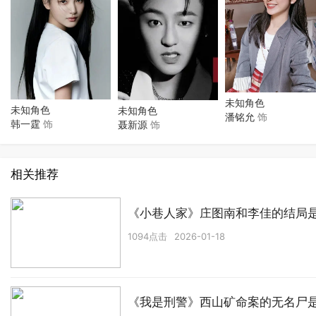
未知角色
未知角色
未知角色
潘铭允
饰
韩一霆
饰
聂新源
饰
相关推荐
《小巷人家》庄图南和李佳的结局
1094点击
2026-01-18
《我是刑警》西山矿命案的无名尸