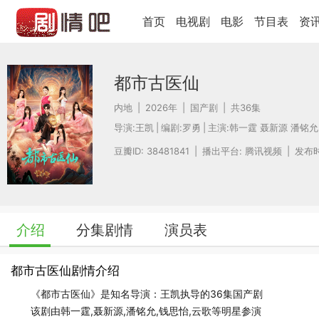
首页
电视剧
电影
节目表
资
都市古医仙
内地
|
2026年
|
国产剧
|
共36集
导演:
王凯
|
编剧:
罗勇
|
主演:
韩一霆
聂新源
潘铭允
豆瓣ID: 38481841
|
播出平台: 腾讯视频
|
发布时间
介绍
分集剧情
演员表
都市古医仙剧情介绍
《都市古医仙》是知名导演：王凯执导的36集国产剧
该剧由韩一霆,聂新源,潘铭允,钱思怡,云歌等明星参演