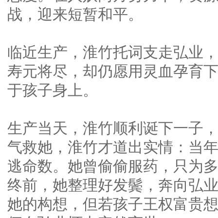
战，迎来短暂和平。
临近生产，淮竹托词支走弘业
寿元将尽，却仍愿用灵血孕育
于孩子身上。
生产当天，淮竹顺利诞下一子
气救她，淮竹才道出实情：当
逃命数。她曾偷偷服药，只为
终前，她整理好发鬓，奔向弘业
她的构想，但若孩子王权富贵