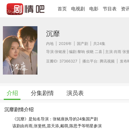
首页
电视剧
电影
节目表
资
沉靡
内地
|
2026年
|
国产剧
|
共24集
导演:
张铭座
|
编剧:
黎响 侯晓 二喜
|
主演:
肖雨
张
豆瓣ID: 37366327
|
播出平台: 腾讯视频
|
发布时间
介绍
分集剧情
演员表
沉靡剧情介绍
《沉靡》是知名导演：张铭座执导的24集国产剧
该剧由肖雨,张斐然,苗天添,戴萌,陈思予等明星参演