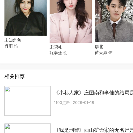
未知角色
肖雨
饰
廖北
宋昭礼
苗天添
饰
张斐然
饰
相关推荐
《小巷人家》庄图南和李佳的结局
1100点击
2026-01-18
《我是刑警》西山矿命案的无名尸