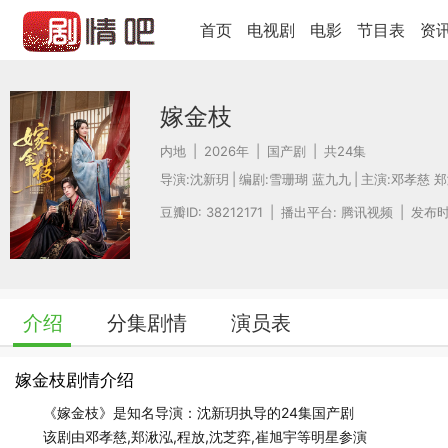
首页
电视剧
电影
节目表
资
嫁金枝
内地
|
2026年
|
国产剧
|
共24集
导演:
沈新玥
|
编剧:
雪珊瑚 蓝九九
|
主演:
邓孝慈
郑
豆瓣ID: 38212171
|
播出平台: 腾讯视频
|
发布时间
介绍
分集剧情
演员表
嫁金枝剧情介绍
《嫁金枝》是知名导演：沈新玥执导的24集国产剧
该剧由邓孝慈,郑湫泓,程放,沈芝弈,崔旭宇等明星参演