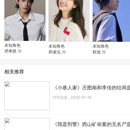
未知角色
未知角色
未知角色
邓孝慈
饰
郑湫泓
饰
程放
饰
相关推荐
《小巷人家》庄图南和李佳的结局
1110点击
2026-01-18
《我是刑警》西山矿命案的无名尸