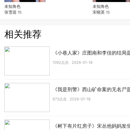
未知角色
未知角色
张雪迎
饰
宋晓英
饰
相关推荐
《小巷人家》庄图南和李佳的结局
1092点击
2026-01-18
《我是刑警》西山矿命案的无名尸
673点击
2026-01-18
《树下有片红房子》宋丛他妈妈发