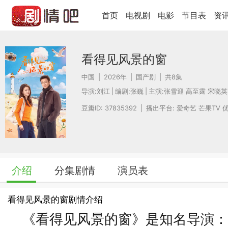
首页
电视剧
电影
节目表
资
看得见风景的窗
中国
|
2026年
|
国产剧
|
共8集
导演:
刘江
|
编剧:
张巍
|
主演:
张雪迎
高至霆
宋晓英
豆瓣ID: 37835392
|
播出平台: 爱奇艺 芒果TV 
介绍
分集剧情
演员表
看得见风景的窗剧情介绍
《看得见风景的窗》是知名导演：