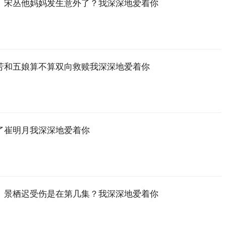
》宋丛他妈妈发生意外了？我深深地爱着你
芳和五娘算不算双向救赎我深深地爱着你
了崔明月我深深地爱着你
》景栖迟受伤是在第几集？我深深地爱着你