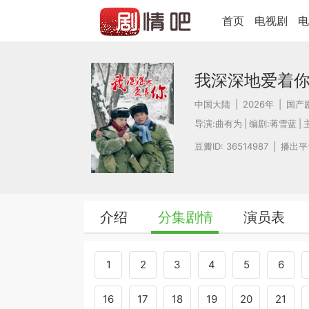
首页
电视剧
电
我深深地爱着
中国大陆
|
2026年
|
国产
导演:
曲有为
|
编剧:
蒋雪蓝
|
豆瓣ID: 36514987
|
播出平
介绍
分集剧情
演员表
1
2
3
4
5
6
16
17
18
19
20
21