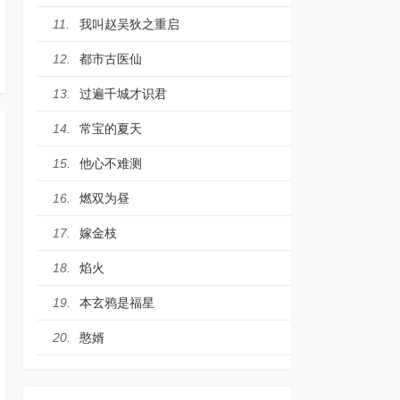
我叫赵吴狄之重启
11.
都市古医仙
12.
过遍千城才识君
13.
常宝的夏天
14.
他心不难测
15.
燃双为昼
16.
嫁金枝
17.
焰火
18.
本玄鸦是福星
19.
憨婿
20.