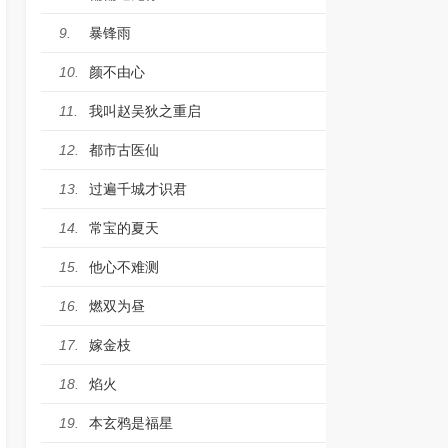
暴锋雨
9.
颜不由心
10.
我叫赵吴狄之重启
11.
都市古医仙
12.
过遍千城才识君
13.
常宝的夏天
14.
他心不难测
15.
燃双为昼
16.
嫁金枝
17.
焰火
18.
本玄鸦是福星
19.