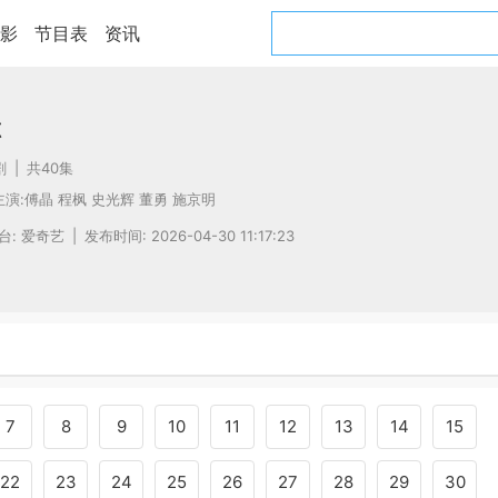
影
节目表
资讯
你
剧
|
共40集
主演:
傅晶
程枫
史光辉
董勇
施京明
台: 爱奇艺
|
发布时间: 2026-04-30 11:17:23
7
8
9
10
11
12
13
14
15
22
23
24
25
26
27
28
29
30