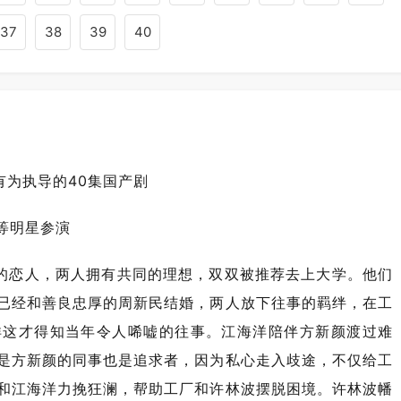
37
38
39
40
有为执导的40集国产剧
明等明星参演
的恋人，两人拥有共同的理想，双双被推荐去上大学。他们
已经和善良忠厚的周新民结婚，两人放下往事的羁绊，在工
洋这才得知当年令人唏嘘的往事。江海洋陪伴方新颜渡过难
是方新颜的同事也是追求者，因为私心走入歧途，不仅给工
和江海洋力挽狂澜，帮助工厂和许林波摆脱困境。许林波幡