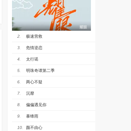
耀眼
极速营救
2.
危情逆恋
3.
太行谣
4.
明珠奇谭第二季
5.
两心不疑
6.
沉靡
7.
偏偏遇见你
8.
暴锋雨
9.
颜不由心
10.