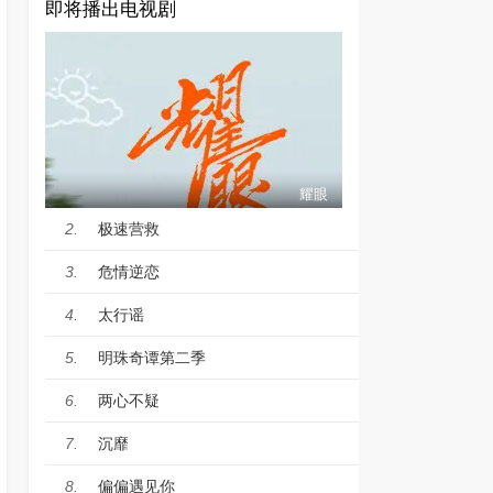
即将播出电视剧
耀眼
极速营救
2.
危情逆恋
3.
太行谣
4.
明珠奇谭第二季
5.
两心不疑
6.
沉靡
7.
偏偏遇见你
8.