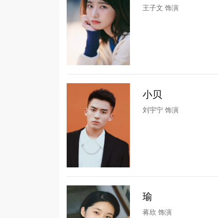
王子文 饰演
小贝
刘宇宁 饰演
瑜
蒋欣 饰演