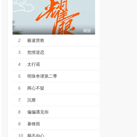
耀眼
极速营救
2.
危情逆恋
3.
太行谣
4.
明珠奇谭第二季
5.
两心不疑
6.
沉靡
7.
偏偏遇见你
8.
暴锋雨
9.
颜不由心
10.