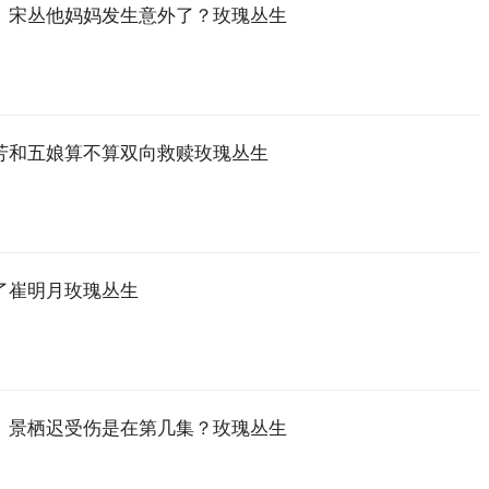
》宋丛他妈妈发生意外了？玫瑰丛生
芳和五娘算不算双向救赎玫瑰丛生
了崔明月玫瑰丛生
》景栖迟受伤是在第几集？玫瑰丛生