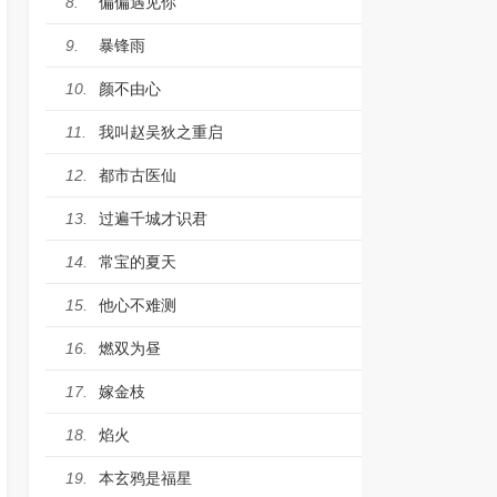
偏偏遇见你
8.
暴锋雨
9.
颜不由心
10.
我叫赵吴狄之重启
11.
都市古医仙
12.
过遍千城才识君
13.
常宝的夏天
14.
他心不难测
15.
燃双为昼
16.
嫁金枝
17.
焰火
18.
本玄鸦是福星
19.