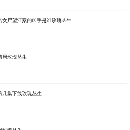
名女尸望江案的凶手是谁玫瑰丛生
结局玫瑰丛生
第几集下线玫瑰丛生