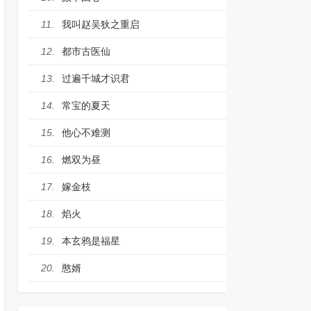
我叫赵吴狄之重启
11.
都市古医仙
12.
过遍千城才识君
13.
常宝的夏天
14.
他心不难测
15.
燃双为昼
16.
嫁金枝
17.
焰火
18.
本玄鸦是福星
19.
憨婿
20.